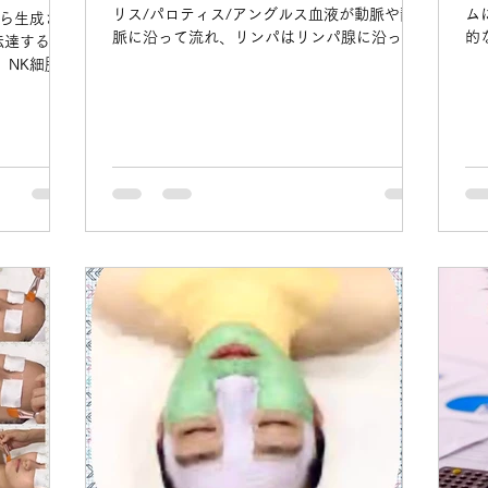
リス/パロティス/アングルス血液が動脈や静
ム
から生成さ
脈に沿って流れ、リンパはリンパ腺に沿って
的
伝達するキ
流れ、血液が行けないところに栄養を供給す
や
、NK細胞、
る役割をし、体内の老廃物を除去する役割を
す
る物質を分
します。 一言で言って、体の中の掃除機と言
えます。