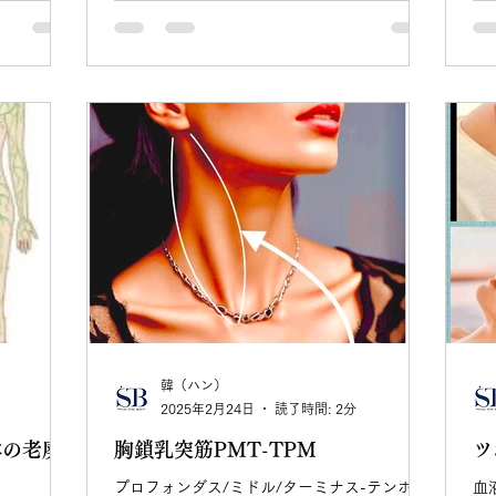
韓（ハン）
2025年2月24日
読了時間: 2分
体の老廃
胸鎖乳突筋PMT-TPM
ツ
プロフォンダス/ミドル/ターミナス-テンポラ
血