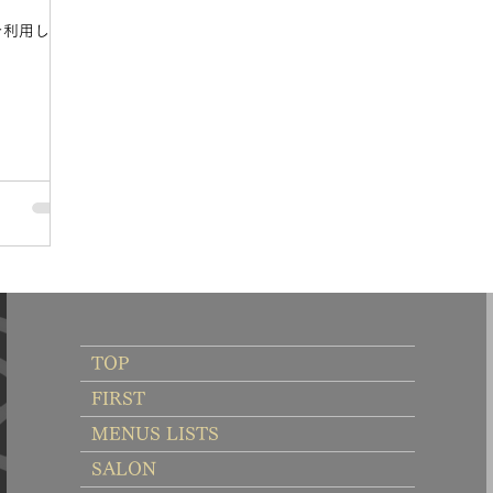
を利用した
TOP
FIRST
MENUS LISTS
SALON