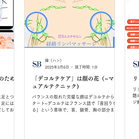
韓（ハン）
2025年3月6日
読了時間: 1分
のための
「デコルテケア」は顔の花（=マニ
リ
ュアルテクニック)
リ
題
は足とつな
バランスの取れた完璧な顔はデコルテからス
ジ
、足には膨
タート~デコルテはフランス語で「首回りを掘
全
置してお
る」という意味で、首、鎖骨、胸の部分まで
予
であること
をいう。年末の授賞式にドレスを着た「鎖骨
だ
美人」女優の細い首筋と鎖骨を見て羨ましが
ったらデコルテマッサージをおすすめ！