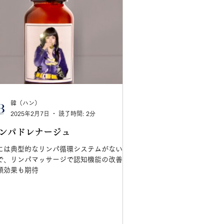
韓（ハン）
2025年2月7日
読了時間: 2分
ンパドレナージュ
には典型的なリンパ循環システムがないそ
で、リンパマッサージで認知機能の改善、
顔効果も期待