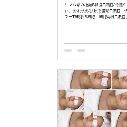
リンパ球の種類B細胞T細胞/骨髄
れ、抗体形成/抗原を補助T細胞に
ラーT細胞/B細胞、細胞毒性T細胞
マクロファージなどを活性化させ
泌。