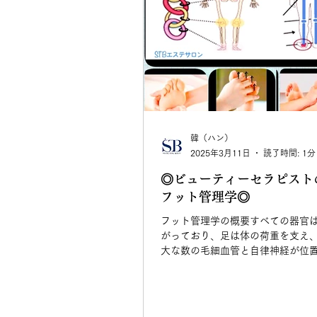
韓（ハン）
2025年3月11日
読了時間: 1分
◎ビューティーセラピスト
フット管理学◎
フット管理学の概要すべての器官
がっており、足は体の荷重を支え
大な数の毛細血管と自律神経が位
り、足を第2の心臓と呼ぶほど重要
を強調している。