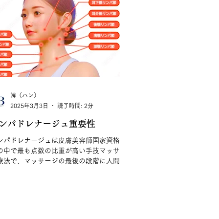
韓（ハン）
2025年3月3日
読了時間: 2分
ンパドレナージュ重要性
ンパドレナージュは皮膚美容師国家資格課
の中で最も点数の比重が高い手技マッサー
療法で、マッサージの最後の段階に人間を
人的な観点で眺めながら健康を増進させ、
防し治療する医学である代替療法の一つ
。