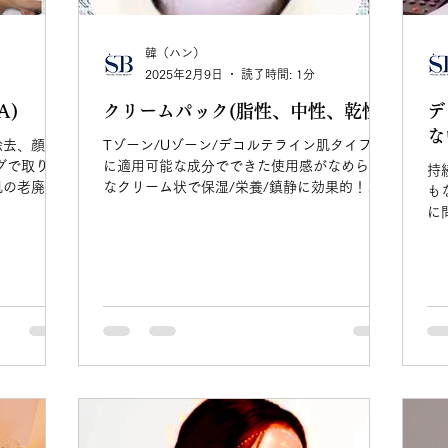
韓（ハン）
2025年2月9日
読了時間: 1分
A)
クリームパック(脂性、中性、乾性)
デ
な
除去、顔色
Tゾーン/Uゾーン/デコルテライン肌タイプ別
グで取り除
に適用可能な成分でできた使用感がなめらか
持
肌の老廃物
なクリーム状で保湿/栄養/鎮静に効果的！ま
も
く滑らかに
た、肌の状態に応じて成分を選択してパック
に
を使用する