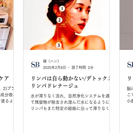
韓（ハン）
2025年2月8日
読了時間: 2分
ケア
リンパは自ら動かない/デトックス/
リ
リンパドレナージュ
。2)プラズ
脳
の成分吸収
こ
水が滞りなく流れ、自然浄化システムを通じ
を塗るより
小
て残留物が除去され澄んだ水になるように、
を用意して
リンパもまた特定の経絡に沿って滞りなく流
れるのが身体免疫と健康を維持するための原
則