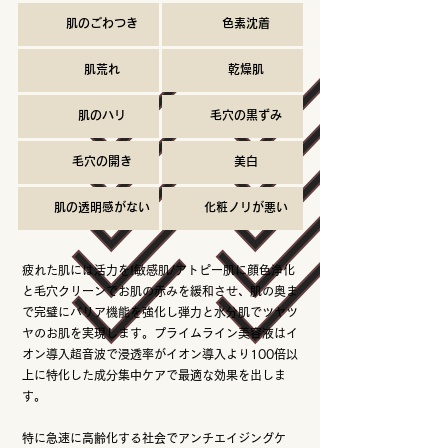
肌のごわつき
​色素沈着
肌荒れ
乾燥肌
肌のハリ
毛穴の黒ずみ
毛穴の開き
美白
肌の透明感がない
化粧ノリが悪い
疲れた肌には活力を!敏感肌/アトピー肌に顔色浄化
と毛穴クリーンでお肌の赤みを緩和させ、肌の奥ま
で完璧にバリア機能を強化し弾力と水分肌でツヤツ
ヤのお肌を実現します。プライムライン美容液はイ
オン導入超音波で浸透率がイオン導入より100倍以
上に特化した成分集中ケアで最適な効果を出しま
す。
特に急速に高齢化する社会でアンチエイジングケ