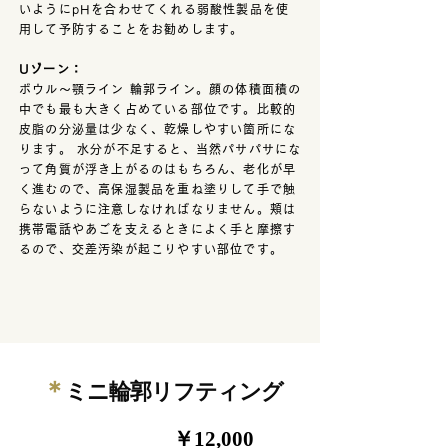
いようにpHを合わせてくれる弱酸性製品を使
用して予防することをお勧めします。
Uゾーン：
ボウル〜顎ライン 輪郭ライン。顔の体積面積の
中でも最も大きく占めている部位です。比較的
皮脂の分泌量は少なく、乾燥しやすい箇所にな
ります。 水分が不足すると、当然パサパサにな
って角質が浮き上がるのはもちろん、老化が早
く進むので、高保湿製品を重ね塗りして手で触
らないように注意しなければなりません。頬は
携帯電話やあごを支えるときによく手と摩擦す
るので、交差汚染が起こりやすい部位です。
＊
ミニ輪郭リフティング
￥12,000
90分