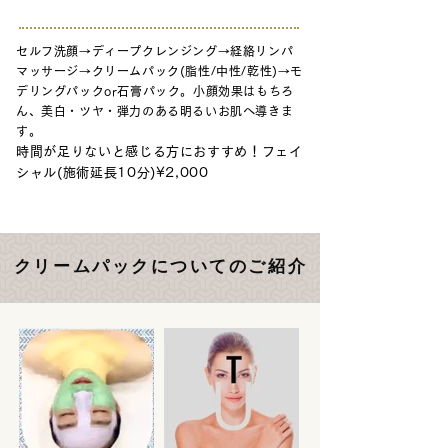
セルフ洗顔→ディープクレンジング→経絡リンパ
マッサージ→クリームパック(脂性/中性/乾性)→モ
デリングパックor石膏パック。小顔効果はもちろ
ん、美白・ツヤ・弾力のある明るいお肌へ導きま
す。
時間が足りないと感じる方に
おすすめ
！フェイ
シャル(施術延長10分)¥2,000
クリームパックについてのご紹介