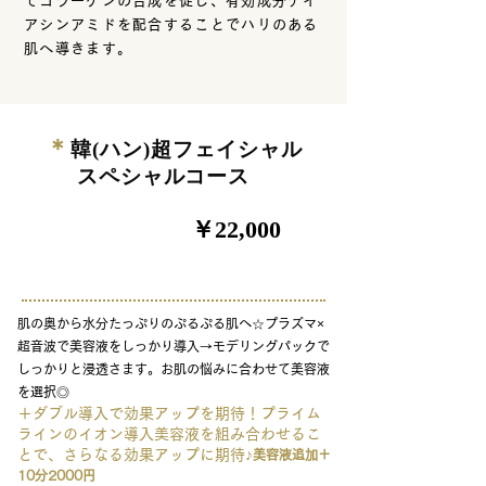
てコラーゲンの合成を促し、有効成分ナイ
アシンアミドを配合することでハリのある
肌へ導きます。
＊
韓(ハン)超フェイシャル
スペシャルコース
￥22,000
90分
肌の奥から水分たっぷりのぷるぷる肌へ☆プラズマ×
超音波で美容液をしっかり導入→モデリングパックで
しっかりと浸透さます。お肌の悩みに合わせて美容液
を選択◎
＋ダブル導入で効果アップを期待！プライム
ラインのイオン導入美容液を組み合わせるこ
とで、さらなる効果アップに期待♪
美容液追加＋
10分2000円