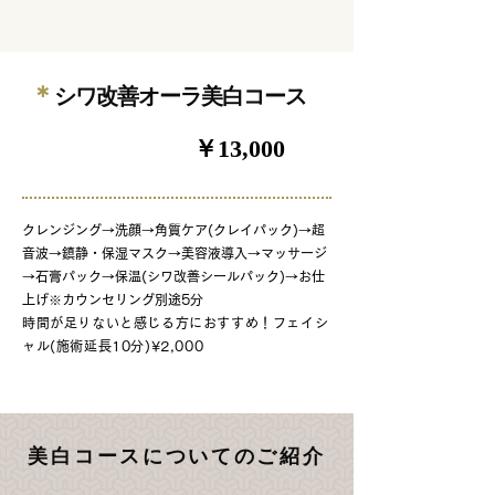
＊
シワ改善オーラ美白コース
￥13,000
90分
クレンジング→洗顔→角質ケア(クレイパック)→超
音波→鎮静・保湿マスク→美容液導入→マッサージ
→石膏パック→保温(シワ改善シールパック)→お仕
上げ※カウンセリング別途5分
時間が足りないと感じる方に
おすすめ
！フェイシ
ャル
(施術延長10分)¥2,000
美白コースについてのご紹介