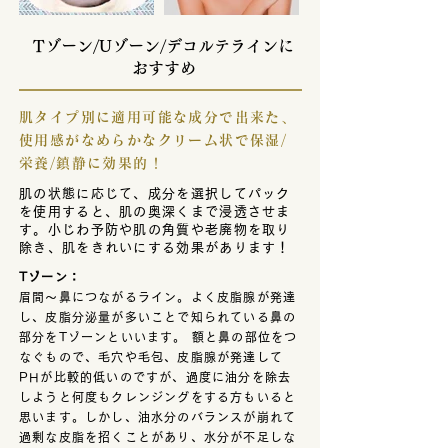
Tゾーン/Uゾーン/デコルテラインに
おすすめ
肌タイプ別に適用可能な成分で出来た、
使用感がなめらかなクリーム状で保湿/
栄養/鎮静に効果的！
肌の状態に応じて、成分を選択してパック
を使用すると、肌の奥深くまで浸透させま
す。小じわ予防や肌の角質や老廃物を取り
除き、肌をきれいにする効果があります！
​Tゾーン：
眉間〜鼻につながるライン。よく皮脂腺が発達
し、皮脂分泌量が多いことで知られている鼻の
部分をTゾーンといいます。 額と鼻の部位をつ
なぐもので、毛穴や毛包、皮脂腺が発達して
PHが比較的低いのですが、過度に油分を除去
しようと何度もクレンジングをする方もいると
思います。しかし、油水分のバランスが崩れて
過剰な皮脂を招くことがあり、水分が不足しな