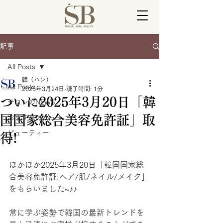
記事
All Posts
韓（ハン）
All Posts
2025年3月24日
読了時間: 1分
ついに2025年3月20日「韓
サロンのNEWS
国国家総合美容免許証」取
おすすめメニュー
ビューティー
得!
ほかほか2025年3月20日「韓国国家総
合美容免許証:ヘア/肌/ネイル/メイク」
をもらいました~♪♪
常に学ぶ姿勢で韓国の最新トレンドを