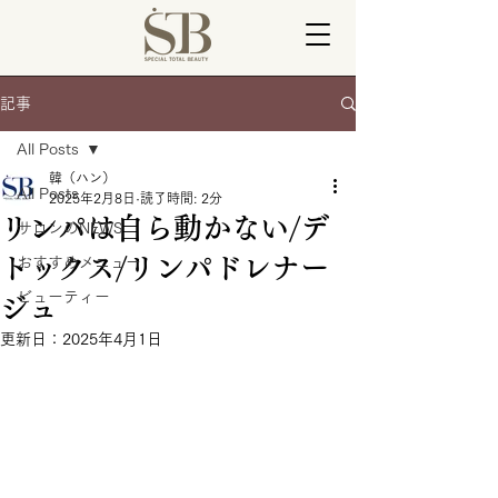
記事
All Posts
韓（ハン）
All Posts
2025年2月8日
読了時間: 2分
リンパは自ら動かない/デ
サロンのNEWS
トックス/リンパドレナー
おすすめメニュー
ビューティー
ジュ
更新日：
2025年4月1日