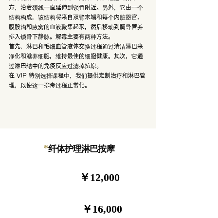
方，沿着颈线一直延伸到锁骨附近。另外，它由一个
结构构成，该结构将来自双臂末端和每个内脏器官、
腹股沟和腋窝的血液聚集起来，然后移动到胸导管并
排入锁骨下静脉。解毒主要有两种方法。
首先，淋巴和毛细血管液体交换过程通过清洁淋巴来
净化和滋养细胞，维持最佳的细胞健康。其次，它通
过淋巴结中的免疫反应过滤掉抗原。
在 VIP 特别选择课程中，我们提供定制治疗和淋巴管
理，以使这一排毒过程正常化。
*
纤体护理淋巴按摩
￥12,000
90分钟
￥16,000
120分钟