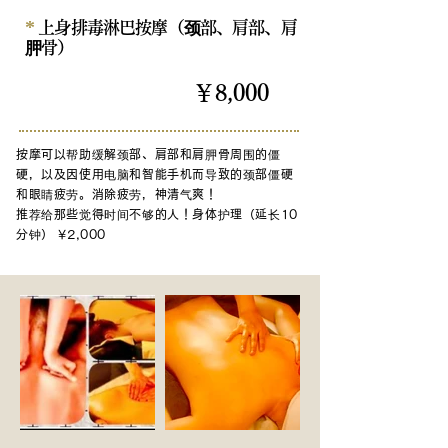
*
上身排毒淋巴按摩（颈部、肩部、肩
胛骨）
￥8,000
60分钟
按摩可以帮助缓解颈部、肩部和肩胛骨周围的僵
硬，以及因使用电脑和智能手机而导致的颈部僵硬
和眼睛疲劳。消除疲劳，神清气爽！
推荐
给那些觉得时间不够的人
！身体护理（延长10
分钟） ¥2,000